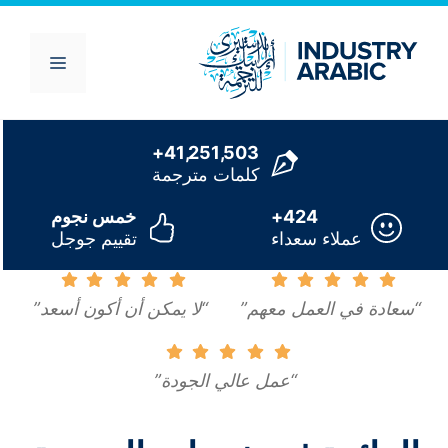
Ski
t
conten
Menu
41,251,503+
كلمات مترجمة
424+
خمس نجوم
عملاء سعداء
تقييم جوجل
“سعادة في العمل معهم”
“لا يمكن أن أكون أسعد”
“عمل عالي الجودة”